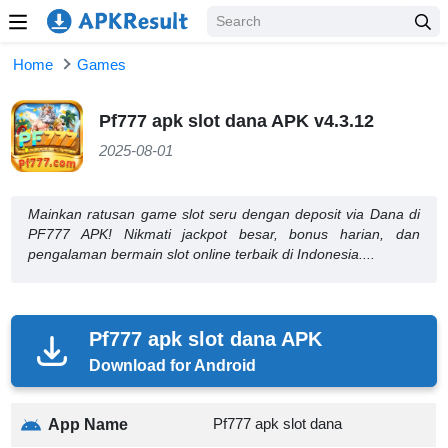
Home
Games
Pf777 apk slot dana APK v4.3.12
2025-08-01
Mainkan ratusan game slot seru dengan deposit via Dana di
PF777 APK! Nikmati jackpot besar, bonus harian, dan
pengalaman bermain slot online terbaik di Indonesia....
Pf777 apk slot dana APK
Download for Android
Pf777 apk slot dana
App Name