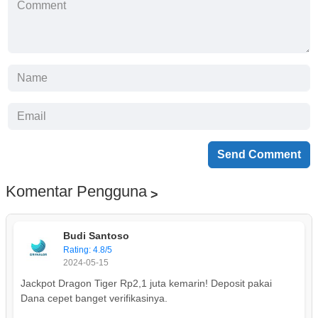
Send Comment
Komentar Pengguna
Budi Santoso
Rating: 4.8/5
2024-05-15
Jackpot Dragon Tiger Rp2,1 juta kemarin! Deposit pakai
Dana cepet banget verifikasinya.