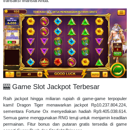
transaksi finansial Anda.
🎰 Game Slot Jackpot Terbesar
Raih jackpot hingga miliaran rupiah di game-game terpopuler
kami! Dragon Tiger menawarkan jackpot Rp10.237.804.224,
sementara Fortune Ox menyediakan hadiah Rp9.405.038.614.
Semua game menggunakan RNG teruji untuk menjamin keadilan
permainan. Fitur bonus dan putaran gratis tersedia di game