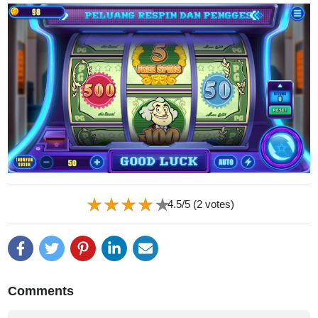
4.5/5 (2 votes)
Comments